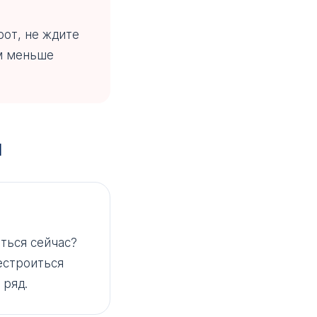
рот, не ждите
м меньше
я
ться сейчас?
естроиться
 ряд.