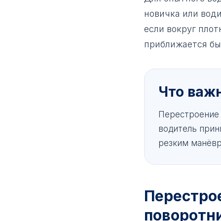
новичка или води
если вокруг плот
приближается бы
Что важ
Перестроение с
водитель прин
резким манёвр
Перестро
поворотн