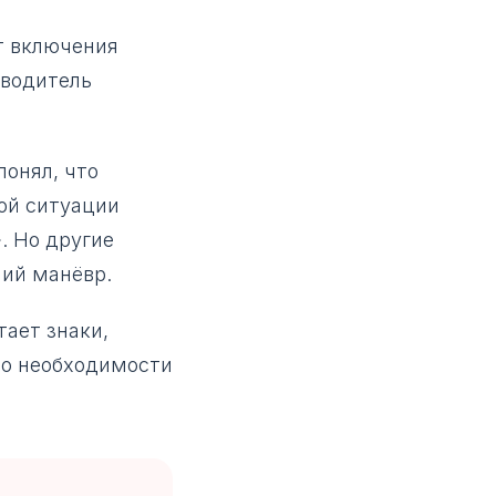
т включения
 водитель
понял, что
кой ситуации
. Но другие
ний манёвр.
тает знаки,
 до необходимости