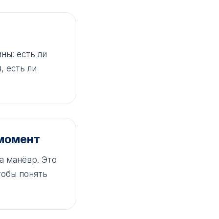
ны: есть ли
, есть ли
 момент
а манёвр. Это
тобы понять