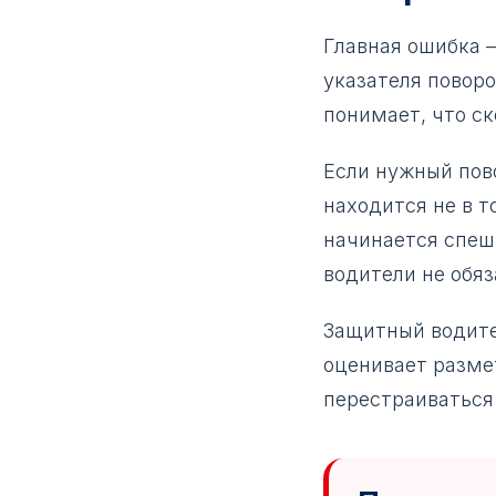
Главная ошибка 
указателя поворо
понимает, что ск
Если нужный пово
находится не в т
начинается спешк
водители не обя
Защитный водител
оценивает размет
перестраиваться