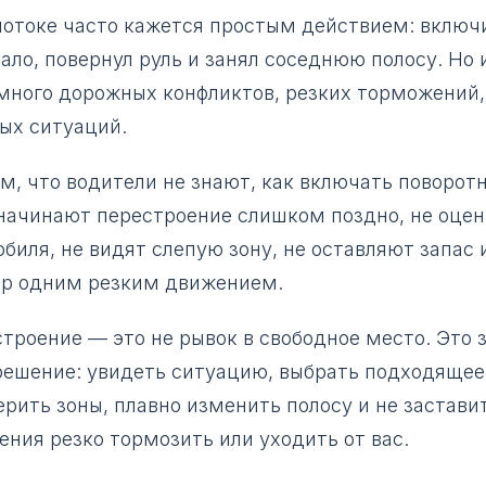
потоке часто кажется простым действием: включи
ало, повернул руль и занял соседнюю полосу. Но
много дорожных конфликтов, резких торможений,
ых ситуаций.
м, что водители не знают, как включать поворот
 начинают перестроение слишком поздно, не оце
биля, не видят слепую зону, не оставляют запас
вр одним резким движением.
троение — это не рывок в свободное место. Это 
решение: увидеть ситуацию, выбрать подходящее 
рить зоны, плавно изменить полосу и не застави
ния резко тормозить или уходить от вас.