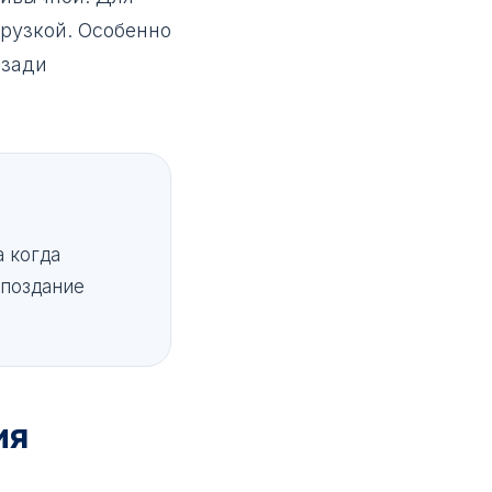
грузкой. Особенно
сзади
а когда
опоздание
ия