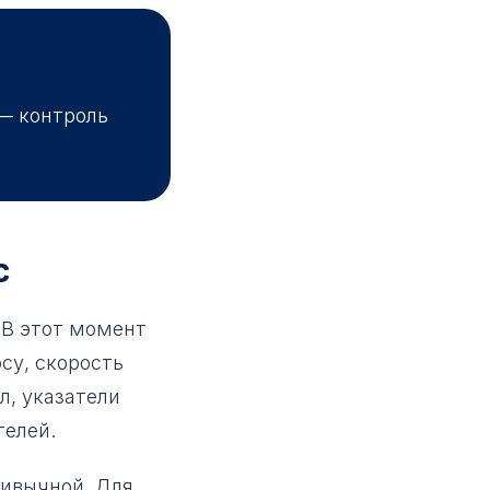
— контроль
с
 В этот момент
су, скорость
л, указатели
телей.
ривычной. Для