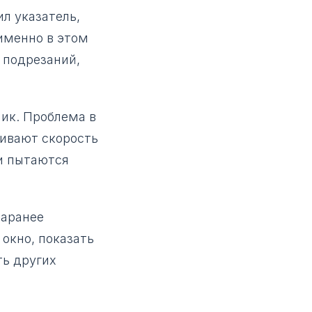
л указатель,
 именно в этом
 подрезаний,
ник. Проблема в
нивают скорость
 и пытаются
заранее
окно, показать
ть других