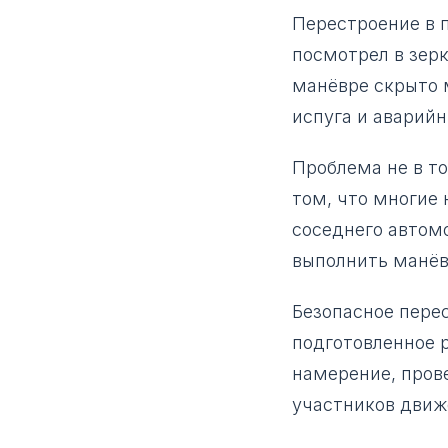
Перестроение в 
посмотрел в зерк
манёвре скрыто 
испуга и аварийн
Проблема не в то
том, что многие
соседнего автомо
выполнить манё
Безопасное перес
подготовленное 
намерение, прове
участников движе