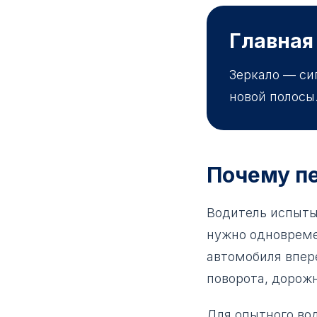
Главная
Зеркало — си
новой полосы
Почему п
Водитель испыты
нужно одновреме
автомобиля впере
поворота, дорож
Для опытного во