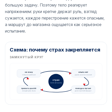
большую задачу. Поэтому тело реагирует
напряжением: руки крепче держат руль, взгляд
сужается, каждое перестроение кажется опасным,
а маршрут до магазина ощущается как серьёзное
испытание.
Схема: почему страх закрепляется
ЗАМКНУТЫЙ КРУГ
не езжу
опыта нет
чтобы не ошибиться
дорога кажется сложной
страх
после автошколы
тревога растёт
поездка пугает
каждый день паузы
даже короткий маршрут