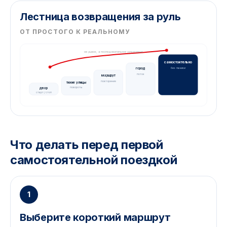
Лестница возвращения за руль
ОТ ПРОСТОГО К РЕАЛЬНОМУ
не рывок, а последовательное усложнение
самостоятельно
без паники
город
поток
маршрут
повторение
тихие улицы
повороты
двор
старт / стоп
Что делать перед первой
самостоятельной поездкой
1
Выберите короткий маршрут