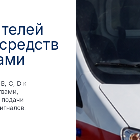
ителей
средств
ами
B, C, D к
твами,
 подачи
игналов.