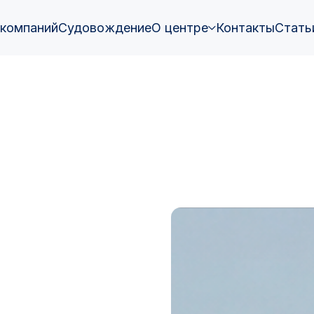
 компаний
Судовождение
О центре
Контакты
Стать